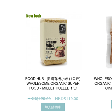
FOOD HUB - 美國有機小米 (1公斤)
WHOLES
WHOLESOME ORGANIC SUPER
ORGANIC
FOOD - MILLET HULLED 1KG
CI
HKD$129.00
HKD$119.00
加入購物車