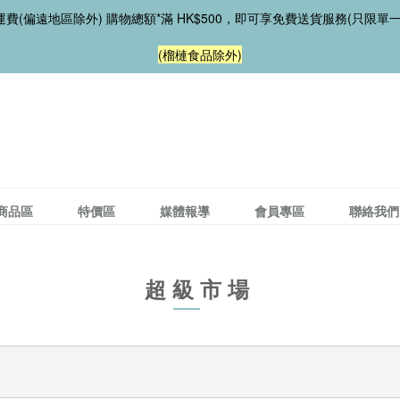
費(偏遠地區除外) 購物總額*滿 HK$500，即可享免費送貨服務(只限單
(榴槤食品除外)
商品區
特價區
媒體報導
會員專區
聯絡我們
超級市場