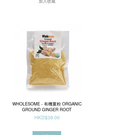
加入收藏
WHOLESOME - 有機薑粉 ORGANIC
GROUND GINGER ROOT
HKD$38.00