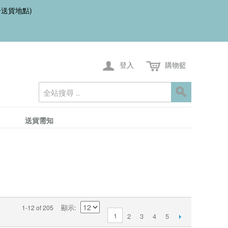
一送貨地點)
登入
購物籃
送貨需知
顯示
1-12 of 205
1
2
3
4
5