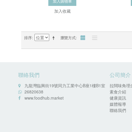
加入購物車
加入收藏
排序
瀏覽方式
聯絡我們
公司簡介
九龍灣臨興街19號同力工業中心B座1樓B1室
拉闊味角理
26820638
素食介紹
www.foodhub.market
健康資訊
媒體報導
聯絡我們