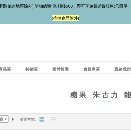
費(偏遠地區除外) 購物總額*滿 HK$500，即可享免費送貨服務(只限單
(榴槤食品除外)
商品區
特價區
媒體報導
會員專區
聯絡我們
糖果 朱古力 
瀏覽方式