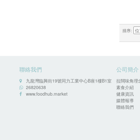
排序
聯絡我們
公司簡介
九龍灣臨興街19號同力工業中心B座1樓B1室
拉闊味角理
26820638
素食介紹
www.foodhub.market
健康資訊
媒體報導
聯絡我們