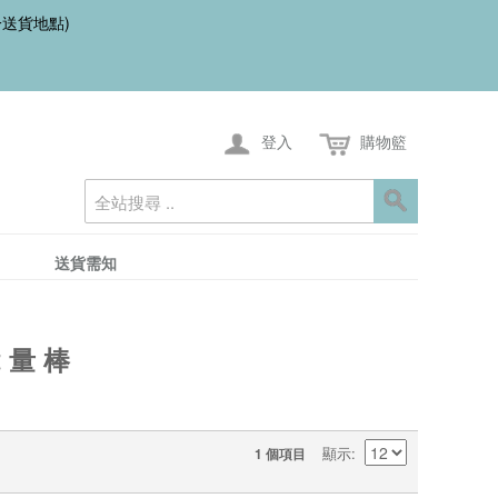
一送貨地點)
登入
購物籃
送貨需知
能量棒
顯示
1 個項目