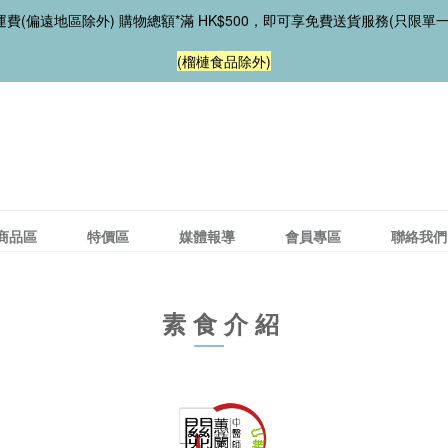
費(偏遠地區除外) 購物總額*滿 HK$500，即可享免費送貨服務(只限單
(榴槤食品除外)
商品區
特價區
媒體報導
會員專區
聯絡我們
素食介紹