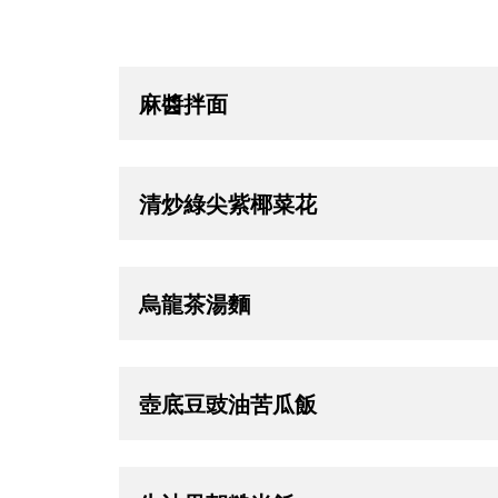
麻醬拌面
清炒綠尖紫椰菜花
烏龍茶湯麵
壺底豆豉油苦瓜飯