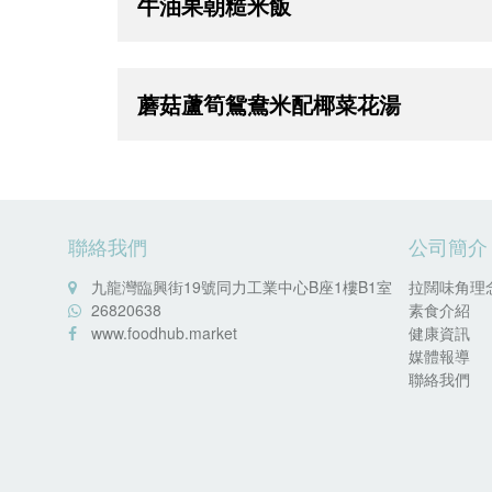
牛油果朝糙米飯
蘑菇蘆筍鴛鴦米配椰菜花湯
聯絡我們
公司簡介
九龍灣臨興街19號同力工業中心B座1樓B1室
拉闊味角理
26820638
素食介紹
www.foodhub.market
健康資訊
媒體報導
聯絡我們