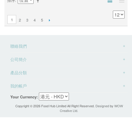
排序
1
2
3
4
5
聯絡我們
公司簡介
產品分類
我的帳戶
Your Currency:
Copyright ©
2026 Food Hub Limited All Right Reserved.
Designed
by
WOW
Creative Ltd.