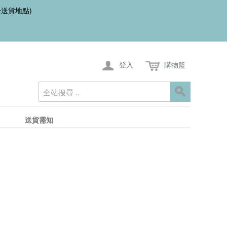
一送貨地點)
登入
購物籃
送貨需知
菜