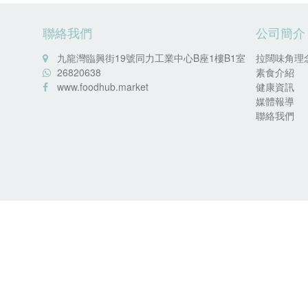
聯絡我們
公司簡介
九龍灣臨興街19號同力工業中心B座1樓B1室
拉闊味角理
26820638
素食介紹
www.foodhub.market
健康資訊
媒體報導
聯絡我們