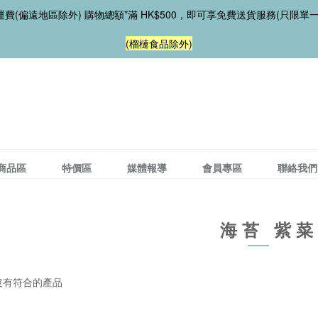
費(偏遠地區除外) 購物總額*滿 HK$500，即可享免費送貨服務(只限單
(榴槤食品除外)
商品區
特價區
媒體報導
會員專區
聯絡我們
海苔 紫
沒有符合的產品